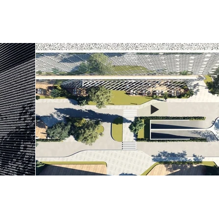
t
Pruva Hotel Fa
KRSH Alışver
Merkezi