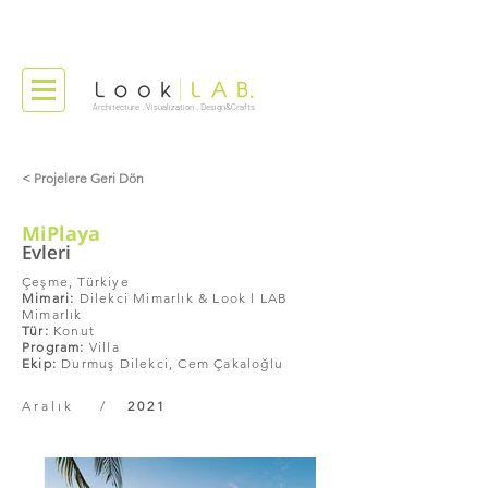
Architecture . Visualization . Design&Crafts
< Projelere Geri Dön
MiPlaya
Evleri
Çeşme, Türkiye
Mimari:
Dilekci Mimarlık & Look l LAB
Mimarlık
Tür:
Konut
Program:
Villa
Ekip:
Durmuş Dilekci, Cem Çakaloğlu
Aralık /
2021