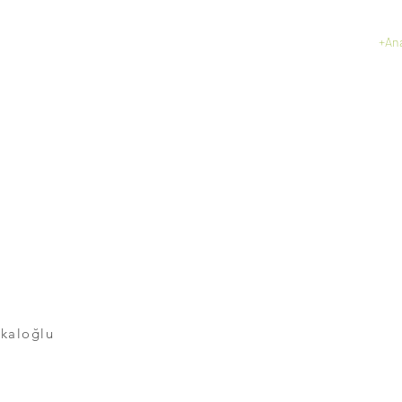
+An
kaloğlu