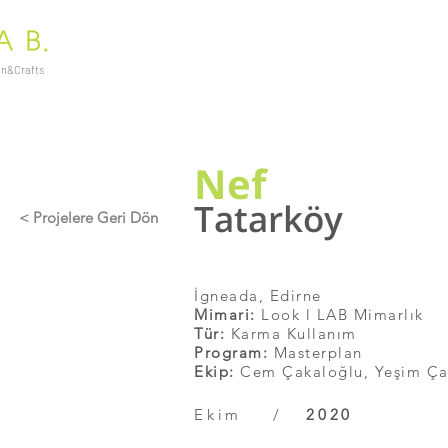
ign&Crafts
Nef
Tatarköy
< Projelere Geri Dön
İgneada, Edirne
Mimari:
Look l LAB Mimarlık
Tür:
Karma Kullanım
Program:
Masterplan
Ekip:
Cem Çakaloğlu, Yeşim Ça
Ekim /
2020