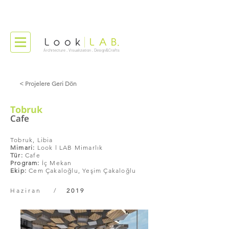
Architecture . Visualization . Design&Crafts
< Projelere Geri Dön
Tobruk
Cafe
Tobruk, Libia
Mimari:
Look l LAB Mimarlık
Tür:
Cafe
Program:
İç Mekan
Ekip:
Cem Çakaloğlu, Yeşim Çakaloğlu
Haziran /
2019