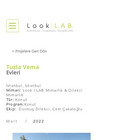
Architecture . Visualization . Design&Crafts
< Projelere Geri Dön
Tuzla Vema
Evleri
İstanbul, İstanbul
Mimari:
Look l LAB Mimarlık & Dilekci
Mimarlık
Tür:
Konut
Program:
Konut
Ekip:
Durmuş Dilekci,
Cem Çakaloğlu
Mart /
2022