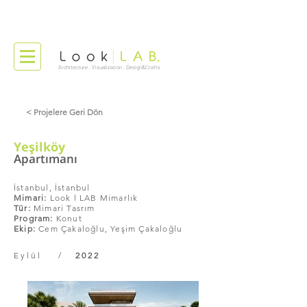
Architecture . Visualization . Design&Crafts
< Projelere Geri Dön
Yeşilköy
Apartımanı
İstanbul, İstanbul
Mimari:
Look l LAB Mimarlık
Tür:
Mimari Tasrım
Program:
Konut
Ekip:
Cem Çakaloğlu, Yeşim Çakaloğlu
Eylül /
2022